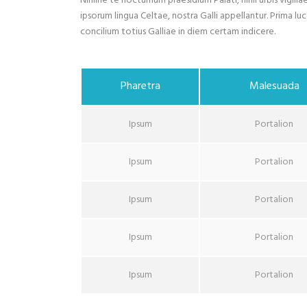
Nihilne te nocturnum praesidium Palati, nihil urbis vigil
ipsorum lingua Celtae, nostra Galli appellantur. Prima lu
concilium totius Galliae in diem certam indicere.
Pharetra
Malesuada
Ipsum
Portalion
Ipsum
Portalion
Ipsum
Portalion
Ipsum
Portalion
Ipsum
Portalion