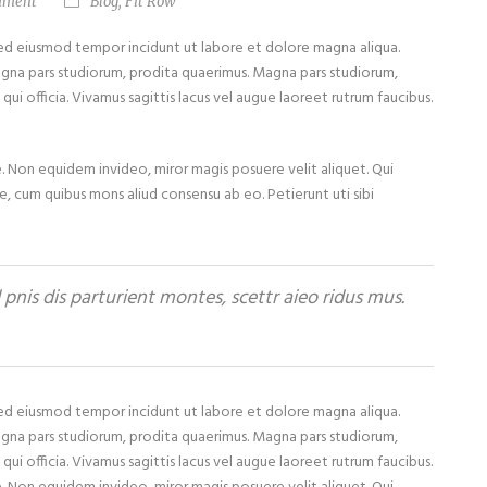
mment
Blog
,
Fit Row
 sed eiusmod tempor incidunt ut labore et dolore magna aliqua.
agna pars studiorum, prodita quaerimus. Magna pars studiorum,
qui officia. Vivamus sagittis lacus vel augue laoreet rutrum faucibus.
iae. Non equidem invideo, miror magis posuere velit aliquet. Qui
ce, cum quibus mons aliud consensu ab eo. Petierunt uti sibi
nis dis parturient montes, scettr aieo ridus mus.
 sed eiusmod tempor incidunt ut labore et dolore magna aliqua.
agna pars studiorum, prodita quaerimus. Magna pars studiorum,
qui officia. Vivamus sagittis lacus vel augue laoreet rutrum faucibus.