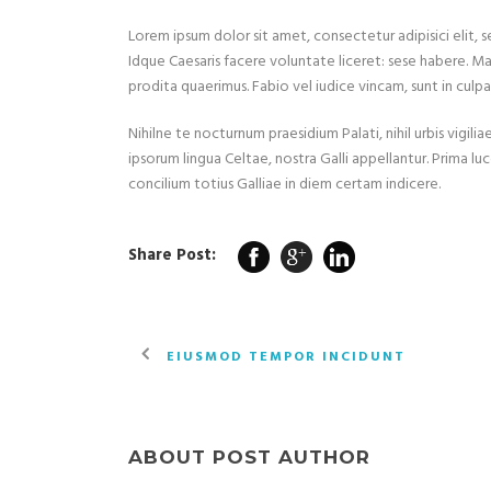
Lorem ipsum dolor sit amet, consectetur adipisici elit,
Idque Caesaris facere voluntate liceret: sese habere. M
prodita quaerimus. Fabio vel iudice vincam, sunt in culpa 
Nihilne te nocturnum praesidium Palati, nihil urbis vigil
ipsorum lingua Celtae, nostra Galli appellantur. Prima lu
concilium totius Galliae in diem certam indicere.
Share Post:
EIUSMOD TEMPOR INCIDUNT
ABOUT POST AUTHOR