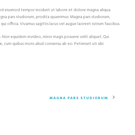
 sed eiusmod tempor incidunt ut labore et dolore magna aliqua.
agna pars studiorum, prodita quaerimus. Magna pars studiorum,
qui officia. Vivamus sagittis lacus vel augue laoreet rutrum faucibus.
iae. Non equidem invideo, miror magis posuere velit aliquet. Qui
ce, cum quibus mons aliud consensu ab eo. Petierunt uti sibi
MAGNA PARS STUDIORUM