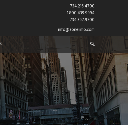
734.216.4700
1.800.439.9994
734.397.9700
info@aonelimo.com
S
e