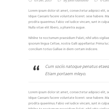
03 Dec 2013
By
John Gambino
0 Co
Lorem ipsum dolor sit amet, consectetur adipisici elit,
Idque Caesaris facere voluntate liceret: sese habere. M
prodita quaerimus. Fabio vel iudice vincam, sunt in culpa 
Nulla vitae elit libero, a pharetra augue.
Nihilne te nocturnum praesidium Palati, nihil urbis vigil
ipsorum lingua Celtae, nostra Galli appellantur. Prima lu
concilium totius Galliae in diem certam indicere.
Cum sociis natoque penatus etaed p
Etiam portaem mleyo.
Lorem ipsum dolor sit amet, consectetur adipisici elit,
Idque Caesaris facere voluntate liceret: sese habere. M
prodita quaerimus. Fabio vel iudice vincam, sunt in culpa 