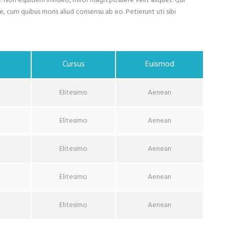
iae. Non equidem invideo, miror magis posuere velit aliquet. Qui
ce, cum quibus mons aliud consensu ab eo. Petierunt uti sibi
Cursus
Euismod
Elitesimo
Aenean
Elitesimo
Aenean
Elitesimo
Aenean
Elitesimo
Aenean
Elitesimo
Aenean