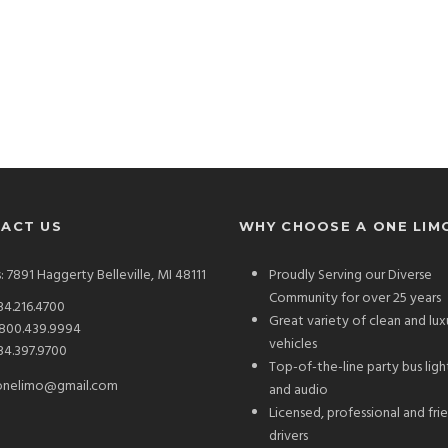
ACT US
WHY CHOOSE A ONE LIM
: 7891 Haggerty Belleville, MI 48111
Proudly Serving our Diverse
Community for over 25 years
34.216.4700
Great variety of clean and lux
.800.439.9994
vehicles
34.397.9700
Top-of-the-line party bus ligh
onelimo@gmail.com
and audio
Licensed, professional and fri
drivers