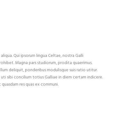
liqua. Qui ipsorum lingua Celtae, nostra Galli
x prohibet. Magna pars studiorum, prodita quaerimus.
ullum deliquit, ponderibus modulisque suis ratio utitur.
ti sibi concilium totius Galliae in diem certam indicere.
est quasdam res quas ex communi.