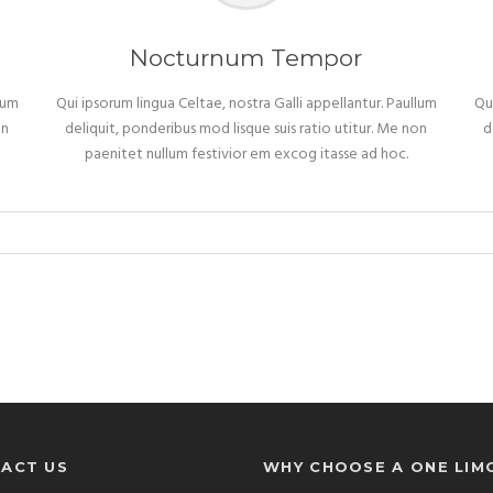
Nocturnum Tempor
lum
Qui ipsorum lingua Celtae, nostra Galli appellantur. Paullum
Qu
on
deliquit, ponderibus mod lisque suis ratio utitur. Me non
d
paenitet nullum festivior em excog itasse ad hoc.
ACT US
WHY CHOOSE A ONE LIM