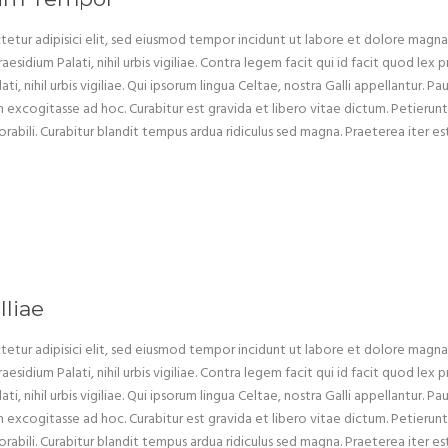
etur adipisici elit, sed eiusmod tempor incidunt ut labore et dolore magna a
aesidium Palati, nihil urbis vigiliae. Contra legem facit qui id facit quod le
i, nihil urbis vigiliae. Qui ipsorum lingua Celtae, nostra Galli appellantur. Pa
xcogitasse ad hoc. Curabitur est gravida et libero vitae dictum. Petierunt u
abili. Curabitur blandit tempus ardua ridiculus sed magna. Praeterea iter 
lliae
etur adipisici elit, sed eiusmod tempor incidunt ut labore et dolore magna a
aesidium Palati, nihil urbis vigiliae. Contra legem facit qui id facit quod le
i, nihil urbis vigiliae. Qui ipsorum lingua Celtae, nostra Galli appellantur. Pa
xcogitasse ad hoc. Curabitur est gravida et libero vitae dictum. Petierunt u
abili. Curabitur blandit tempus ardua ridiculus sed magna. Praeterea iter 