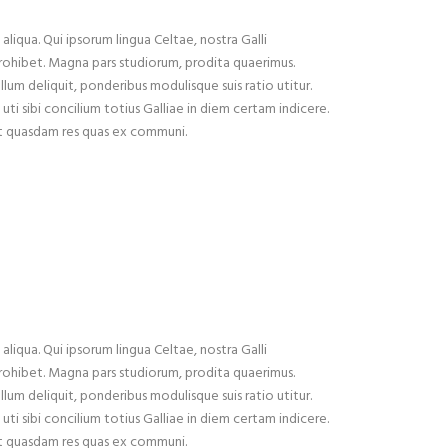
liqua. Qui ipsorum lingua Celtae, nostra Galli
x prohibet. Magna pars studiorum, prodita quaerimus.
ullum deliquit, ponderibus modulisque suis ratio utitur.
ti sibi concilium totius Galliae in diem certam indicere.
est quasdam res quas ex communi.
liqua. Qui ipsorum lingua Celtae, nostra Galli
x prohibet. Magna pars studiorum, prodita quaerimus.
ullum deliquit, ponderibus modulisque suis ratio utitur.
ti sibi concilium totius Galliae in diem certam indicere.
est quasdam res quas ex communi.