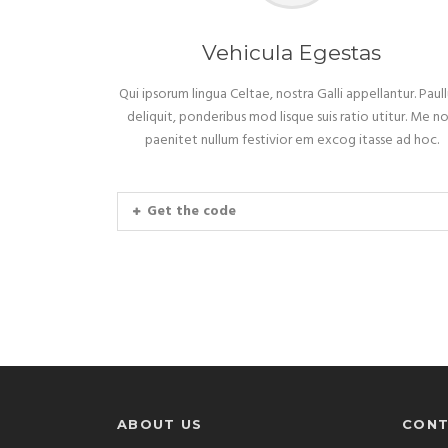
Vehicula Egestas
Qui ipsorum lingua Celtae, nostra Galli appellantur. Paul
deliquit, ponderibus mod lisque suis ratio utitur. Me n
paenitet nullum festivior em excog itasse ad hoc.
Get the code
ABOUT US
CONT