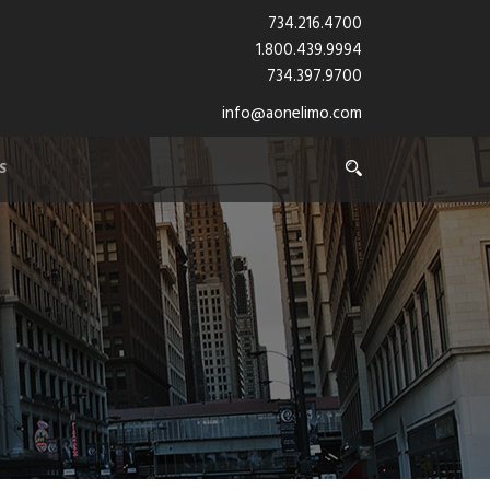
734.216.4700
1.800.439.9994
734.397.9700
info@aonelimo.com
S