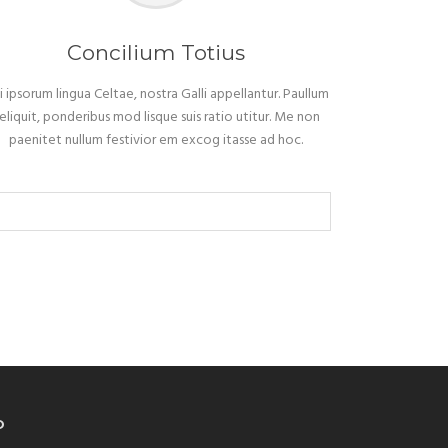
Concilium Totius
i ipsorum lingua Celtae, nostra Galli appellantur. Paullum
eliquit, ponderibus mod lisque suis ratio utitur. Me non
paenitet nullum festivior em excog itasse ad hoc.
O