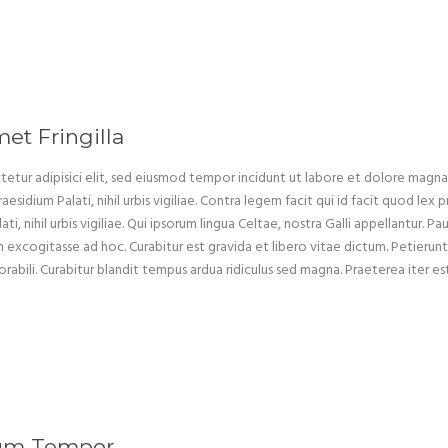
et Fringilla
etur adipisici elit, sed eiusmod tempor incidunt ut labore et dolore magna a
aesidium Palati, nihil urbis vigiliae. Contra legem facit qui id facit quod le
i, nihil urbis vigiliae. Qui ipsorum lingua Celtae, nostra Galli appellantur. Pa
xcogitasse ad hoc. Curabitur est gravida et libero vitae dictum. Petierunt u
abili. Curabitur blandit tempus ardua ridiculus sed magna. Praeterea iter 
num Tempor