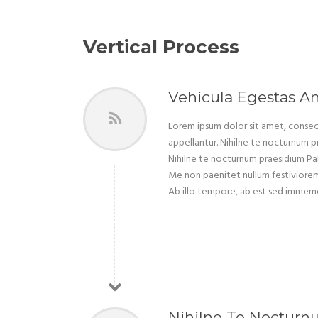
Vertical Process
Vehicula Egestas Am
Lorem ipsum dolor sit amet, consect
appellantur. Nihilne te nocturnum pr
Nihilne te nocturnum praesidium Palat
Me non paenitet nullum festiviorem e
Ab illo tempore, ab est sed immemor
Nihilne Te Noctur